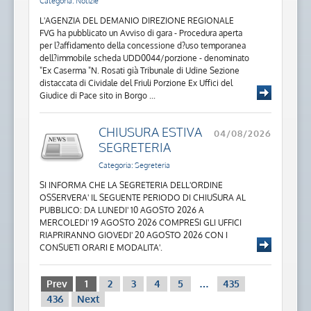
Categoria: Notizie
L'AGENZIA DEL DEMANIO DIREZIONE REGIONALE
FVG ha pubblicato un Avviso di gara - Procedura aperta
per l?affidamento della concessione d?uso temporanea
dell?immobile scheda UDD0044/porzione - denominato
"Ex Caserma "N. Rosati già Tribunale di Udine Sezione
distaccata di Cividale del Friuli Porzione Ex Uffici del
Giudice di Pace sito in Borgo ...
CHIUSURA ESTIVA
04/08/2026
SEGRETERIA
Categoria: Segreteria
SI INFORMA CHE LA SEGRETERIA DELL'ORDINE
OSSERVERA' IL SEGUENTE PERIODO DI CHIUSURA AL
PUBBLICO: DA LUNEDI' 10 AGOSTO 2026 A
MERCOLEDI' 19 AGOSTO 2026 COMPRESI GLI UFFICI
RIAPRIRANNO GIOVEDI' 20 AGOSTO 2026 CON I
CONSUETI ORARI E MODALITA'.
Prev
1
2
3
4
5
…
435
436
Next