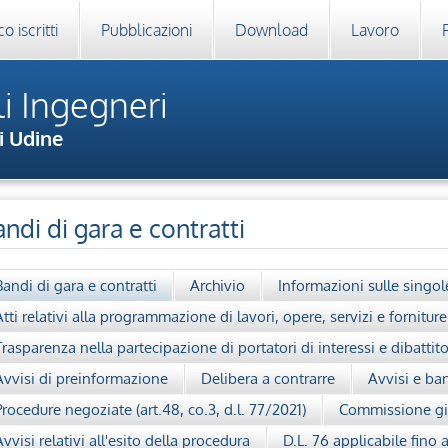
o iscritti
Pubblicazioni
Download
Lavoro
i Ingegneri
i Udine
ndi di gara e contratti
Bandi di gara e contratti
Archivio
Informazioni sulle singo
Atti relativi alla programmazione di lavori, opere, servizi e forniture
Trasparenza nella partecipazione di portatori di interessi e dibattit
Avvisi di preinformazione
Delibera a contrarre
Avvisi e ba
Procedure negoziate (art.48, co.3, d.l. 77/2021)
Commissione giu
Avvisi relativi all'esito della procedura
D.L. 76 applicabile fino