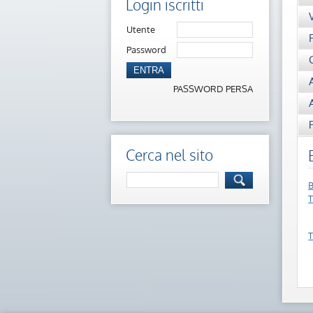
Login iscritti
Utente
Password
ENTRA
PASSWORD PERSA
Cerca nel sito
B
T
T