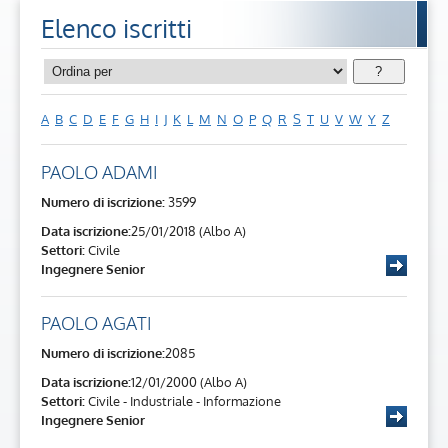
Elenco iscritti
?
A
B
C
D
E
F
G
H
I
J
K
L
M
N
O
P
Q
R
S
T
U
V
W
Y
Z
PAOLO ADAMI
Numero di iscrizione:
3599
Data iscrizione:
25/01/2018 (Albo A)
Settori:
Civile
Ingegnere Senior
PAOLO AGATI
Numero di iscrizione:
2085
Data iscrizione:
12/01/2000 (Albo A)
Settori:
Civile - Industriale - Informazione
Ingegnere Senior