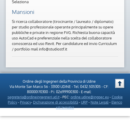
Seleziona
Mansioni
Si ricerca collaboratore (tirocinante / laureato / diplomato)
per studio professionale operante principalmente su opere
pubbliche e private in regione FVG. Richiesta buona capacità
uso AutoCad e preferenziale nella scelta del collaboratore
conoscenza ed uso Revit. Per candidature ed invio Curriculum
/ portfolio mail info@studiostf.it
Ordine degli Ingegneri della Provincia di Udine
Via Monte San Marco 56 - 33100 UDINE - Tel: 0432.505305 - CF:
80000170300 - P.I. 02699900300 - E-mail:
segreteria@ordineingegneri.ud.it
- PEC:
ordine.udine@ingpec.eu
-
Cookie
Policy
-
Privacy
-
Dichiarazione di accessibilità
-
URP
-
Note Legali
-
Elenco
siti tematici